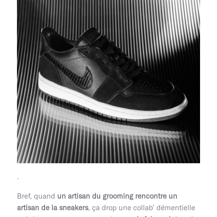
.
Bref, quand
un artisan du grooming rencontre un
artisan de la sneakers
, ça drop une collab’ démentielle