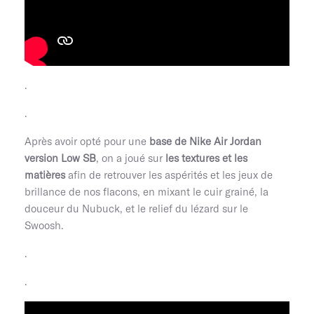
.
.
Après avoir opté pour une
base de Nike Air Jordan
version Low SB
, on a joué sur
les textures et les
matières
afin de retrouver les aspérités et les jeux de
brillance de nos flacons, en mixant le cuir grainé, la
douceur du Nubuck, et le relief du lézard sur le
Swoosh.
.
.