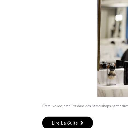
Retrouve nos produits dans des barbershops partenaires en
Lire La Suite