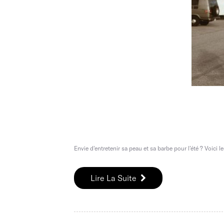
Envie d'entretenir sa peau et sa barbe pour l’été ? Voici 
Lire La Suite