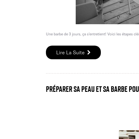
Une barbe de 3 jours, ça s'entretient! Voici les étapes clé
Lire La Suite
Préparer sa peau et sa barbe pour