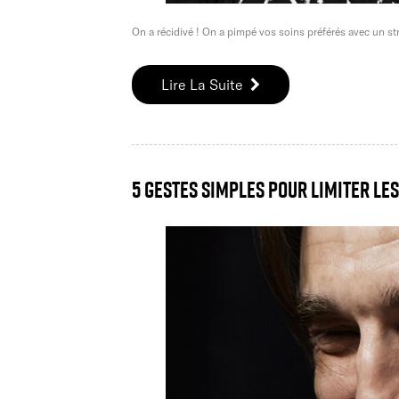
On a récidivé ! On a pimpé vos soins préférés avec un 
Lire La Suite
5 gestes simples pour limiter les