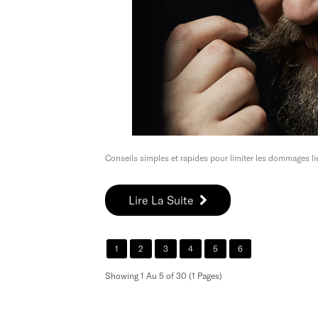
Conseils simples et rapides pour limiter les dommages lié
Lire La Suite
1
2
3
4
5
6
Showing 1 Au 5 of 30 (1 Pages)