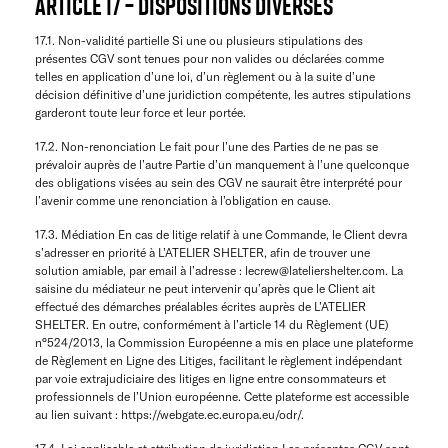
ARTICLE 17 – DISPOSITIONS DIVERSES
17.1. Non-validité partielle Si une ou plusieurs stipulations des
présentes CGV sont tenues pour non valides ou déclarées comme
telles en application d’une loi, d’un règlement ou à la suite d’une
décision définitive d’une juridiction compétente, les autres stipulations
garderont toute leur force et leur portée.
17.2. Non-renonciation Le fait pour l’une des Parties de ne pas se
prévaloir auprès de l’autre Partie d’un manquement à l’une quelconque
des obligations visées au sein des CGV ne saurait être interprété pour
l’avenir comme une renonciation à l’obligation en cause.
17.3. Médiation En cas de litige relatif à une Commande, le Client devra
s’adresser en priorité à L’ATELIER SHELTER, afin de trouver une
solution amiable, par email à l’adresse : lecrew@lateliershelter.com. La
saisine du médiateur ne peut intervenir qu’après que le Client ait
effectué des démarches préalables écrites auprès de L’ATELIER
SHELTER. En outre, conformément à l’article 14 du Règlement (UE)
n°524/2013, la Commission Européenne a mis en place une plateforme
de Règlement en Ligne des Litiges, facilitant le règlement indépendant
par voie extrajudiciaire des litiges en ligne entre consommateurs et
professionnels de l’Union européenne. Cette plateforme est accessible
au lien suivant : https://webgate.ec.europa.eu/odr/.