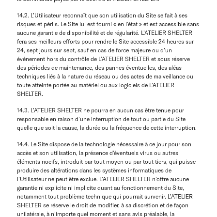
14.2. L’Utilisateur reconnaît que son utilisation du Site se fait à ses
risques et périls. Le Site lui est fourni « en l’état » et est accessible sans
aucune garantie de disponibilité et de régularité. L’ATELIER SHELTER
fera ses meilleurs efforts pour rendre le Site accessible 24 heures sur
24, sept jours sur sept, sauf en cas de force majeure ou d’un
événement hors du contrôle de L’ATELIER SHELTER et sous réserve
des périodes de maintenance, des pannes éventuelles, des aléas
techniques liés à la nature du réseau ou des actes de malveillance ou
toute atteinte portée au matériel ou aux logiciels de L’ATELIER
SHELTER.
14.3. L’ATELIER SHELTER ne pourra en aucun cas être tenue pour
responsable en raison d’une interruption de tout ou partie du Site
quelle que soit la cause, la durée ou la fréquence de cette interruption.
14.4. Le Site dispose de la technologie nécessaire à ce jour pour son
accès et son utilisation, la présence d'éventuels virus ou autres
éléments nocifs, introduit par tout moyen ou par tout tiers, qui puisse
produire des altérations dans les systèmes informatiques de
l’Utilisateur ne peut être exclue. L’ATELIER SHELTER n'offre aucune
garantie ni explicite ni implicite quant au fonctionnement du Site,
notamment tout problème technique qui pourrait survenir. L’ATELIER
SHELTER se réserve le droit de modifier, à sa discrétion et de façon
unilatérale, à n'importe quel moment et sans avis préalable, la