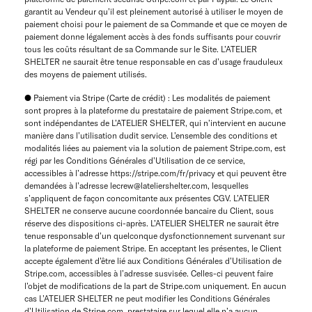
garantit au Vendeur qu’il est pleinement autorisé à utiliser le moyen de
paiement choisi pour le paiement de sa Commande et que ce moyen de
paiement donne légalement accès à des fonds suffisants pour couvrir
tous les coûts résultant de sa Commande sur le Site. L’ATELIER
SHELTER ne saurait être tenue responsable en cas d’usage frauduleux
des moyens de paiement utilisés.
● Paiement via Stripe (Carte de crédit) : Les modalités de paiement
sont propres à la plateforme du prestataire de paiement Stripe.com, et
sont indépendantes de L’ATELIER SHELTER, qui n’intervient en aucune
manière dans l’utilisation dudit service. L’ensemble des conditions et
modalités liées au paiement via la solution de paiement Stripe.com, est
régi par les Conditions Générales d’Utilisation de ce service,
accessibles à l’adresse https://stripe.com/fr/privacy et qui peuvent être
demandées à l’adresse lecrew@lateliershelter.com, lesquelles
s’appliquent de façon concomitante aux présentes CGV. L’ATELIER
SHELTER ne conserve aucune coordonnée bancaire du Client, sous
réserve des dispositions ci-après. L’ATELIER SHELTER ne saurait être
tenue responsable d’un quelconque dysfonctionnement survenant sur
la plateforme de paiement Stripe. En acceptant les présentes, le Client
accepte également d’être lié aux Conditions Générales d’Utilisation de
Stripe.com, accessibles à l’adresse susvisée. Celles-ci peuvent faire
l’objet de modifications de la part de Stripe.com uniquement. En aucun
cas L’ATELIER SHELTER ne peut modifier les Conditions Générales
d’Utilisation de Stripe.com, prestataire sur lequel elle n’a aucun