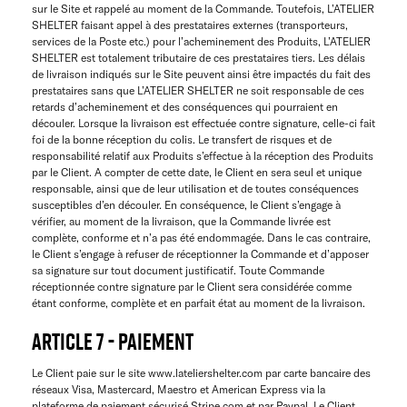
sur le Site et rappelé au moment de la Commande. Toutefois, L’ATELIER
SHELTER faisant appel à des prestataires externes (transporteurs,
services de la Poste etc.) pour l’acheminement des Produits, L’ATELIER
SHELTER est totalement tributaire de ces prestataires tiers. Les délais
de livraison indiqués sur le Site peuvent ainsi être impactés du fait des
prestataires sans que L’ATELIER SHELTER ne soit responsable de ces
retards d’acheminement et des conséquences qui pourraient en
découler. Lorsque la livraison est effectuée contre signature, celle-ci fait
foi de la bonne réception du colis. Le transfert de risques et de
responsabilité relatif aux Produits s’effectue à la réception des Produits
par le Client. A compter de cette date, le Client en sera seul et unique
responsable, ainsi que de leur utilisation et de toutes conséquences
susceptibles d’en découler. En conséquence, le Client s’engage à
vérifier, au moment de la livraison, que la Commande livrée est
complète, conforme et n’a pas été endommagée. Dans le cas contraire,
le Client s’engage à refuser de réceptionner la Commande et d’apposer
sa signature sur tout document justificatif. Toute Commande
réceptionnée contre signature par le Client sera considérée comme
étant conforme, complète et en parfait état au moment de la livraison.
ARTICLE 7 - PAIEMENT
Le Client paie sur le site www.lateliershelter.com par carte bancaire des
réseaux Visa, Mastercard, Maestro et American Express via la
plateforme de paiement sécurisé Stripe.com et par Paypal. Le Client