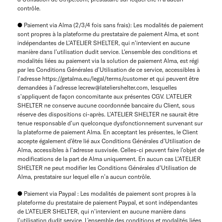
contrôle.
● Paiement via Alma (2/3/4 fois sans frais): Les modalités de paiement
sont propres à la plateforme du prestataire de paiement Alma, et sont
indépendantes de L’ATELIER SHELTER, qui n’intervient en aucune
manière dans l’utilisation dudit service. L’ensemble des conditions et
modalités liées au paiement via la solution de paiement Alma, est régi
par les Conditions Générales d’Utilisation de ce service, accessibles à
l’adresse https://getalma.eu/legal/terms/customer et qui peuvent être
demandées à l’adresse lecrew@lateliershelter.com, lesquelles
s’appliquent de façon concomitante aux présentes CGV. L’ATELIER
SHELTER ne conserve aucune coordonnée bancaire du Client, sous
réserve des dispositions ci-après. L’ATELIER SHELTER ne saurait être
tenue responsable d’un quelconque dysfonctionnement survenant sur
la plateforme de paiement Alma. En acceptant les présentes, le Client
accepte également d’être lié aux Conditions Générales d’Utilisation de
Alma, accessibles à l’adresse susvisée. Celles-ci peuvent faire l’objet de
modifications de la part de Alma uniquement. En aucun cas L’ATELIER
SHELTER ne peut modifier les Conditions Générales d’Utilisation de
Alma, prestataire sur lequel elle n’a aucun contrôle.
● Paiement via Paypal : Les modalités de paiement sont propres à la
plateforme du prestataire de paiement Paypal, et sont indépendantes
de L’ATELIER SHELTER, qui n’intervient en aucune manière dans
l’utilisation dudit service. L’ensemble des conditions et modalités liées