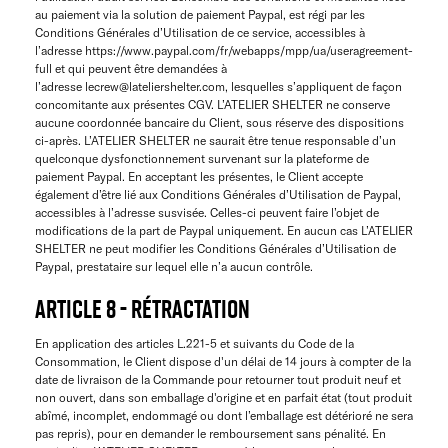
au paiement via la solution de paiement Paypal, est régi par les
Conditions Générales d’Utilisation de ce service, accessibles à
l’adresse https://www.paypal.com/fr/webapps/mpp/ua/useragreement-
full et qui peuvent être demandées à
l’adresse lecrew@lateliershelter.com, lesquelles s’appliquent de façon
concomitante aux présentes CGV. L’ATELIER SHELTER ne conserve
aucune coordonnée bancaire du Client, sous réserve des dispositions
ci-après. L’ATELIER SHELTER ne saurait être tenue responsable d’un
quelconque dysfonctionnement survenant sur la plateforme de
paiement Paypal. En acceptant les présentes, le Client accepte
également d’être lié aux Conditions Générales d’Utilisation de Paypal,
accessibles à l’adresse susvisée. Celles-ci peuvent faire l’objet de
modifications de la part de Paypal uniquement. En aucun cas L’ATELIER
SHELTER ne peut modifier les Conditions Générales d’Utilisation de
Paypal, prestataire sur lequel elle n’a aucun contrôle.
ARTICLE 8 - RÉTRACTATION
En application des articles L.221-5 et suivants du Code de la
Consommation, le Client dispose d'un délai de 14 jours à compter de la
date de livraison de la Commande pour retourner tout produit neuf et
non ouvert, dans son emballage d'origine et en parfait état (tout produit
abîmé, incomplet, endommagé ou dont l’emballage est détérioré ne sera
pas repris), pour en demander le remboursement sans pénalité. En