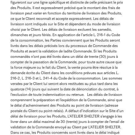
figureront sur une ligne spécifique et distincte de celle précisant le prix
des Produits. Il est expressément précisé que le montant des frais de
livraison peut varier en fonction du territoire de livraison des Produits,
ce que le Client reconnaît et accepte expressément. Les délais de
livraison sont indiqués sur le Site et dépendent du mode de livraison
choisi par le Client. Les délais de livraison excluent les samedis,
dimanches et jours fériés. En application de l’article L. 216-1 du Code
de la consommation, les Parties conviennent que les Produits seront
livrés dans les délais précisés lors du processus de Commande des
Produits et avant la validation de ladite Commande. Si les Produits
commandés n’ont pas été́ livrés dans un délai de trente (30) jours à
compter de la passation de la Commande, pour toute autre cause que
la force majeure ou le fait du Client, la vente pourra être résolue à la
demande écrite du Client dans les conditions prévues aux articles L.
216-2, L. 216-3 et L. 241-4 du Code de la consommation. Les sommes
versées par le Client lui seront alors restituées au plus tard dans les
quatorze (14) jours qui suivent la date de dénonciation du contrat, à
l’exclusion de toute indemnisation ou retenue. Les délais de livraison
comprennent la préparation et l’expédition de la Commande, ainsi que
le délai d’acheminement des Produits au point de livraison (adresse
postale du Client ou point-relais). A défaut d’indication sur le Site d’un
délai de livraison pour les Produits, L’ATELIER SHELTER s’engage à les
livrer dans un délai maximal de 30 (trente) jours à compter de l’email de
validation de la Commande envoyé au Client par L’ATELIER SHELTER.
Dans ce cas, les Produits concernés sont livrés dans le délai indiqué