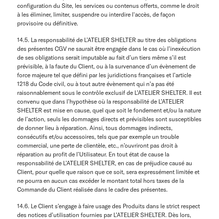
configuration du Site, les services ou contenus offerts, comme le droit
à les éliminer, limiter, suspendre ou interdire l'accès, de façon
provisoire ou définitive.
14.5. La responsabilité de L’ATELIER SHELTER au titre des obligations
des présentes CGV ne saurait être engagée dans le cas où l’inexécution
de ses obligations serait imputable au fait d’un tiers même s’il est
prévisible, à la faute du Client, ou à la survenance d’un évènement de
force majeure tel que défini par les juridictions françaises et l’article
1218 du Code civil, ou à tout autre évènement qui n’a pas été
raisonnablement sous le contrôle exclusif de L’ATELIER SHELTER. Il est
convenu que dans l’hypothèse où la responsabilité de L’ATELIER
SHELTER est mise en cause, quel que soit le fondement et/ou la nature
de l’action, seuls les dommages directs et prévisibles sont susceptibles
de donner lieu à réparation. Ainsi, tous dommages indirects,
consécutifs et/ou accessoires, tels que par exemple un trouble
commercial, une perte de clientèle, etc., n’ouvriront pas droit à
réparation au profit de l’Utilisateur. En tout état de cause la
responsabilité de L’ATELIER SHELTER, en cas de préjudice causé au
Client, pour quelle que raison que ce soit, sera expressément limitée et
ne pourra en aucun cas excéder le montant total hors taxes de la
Commande du Client réalisée dans le cadre des présentes.
14.6. Le Client s’engage à faire usage des Produits dans le strict respect
des notices d’utilisation fournies par L’ATELIER SHELTER. Dès lors,