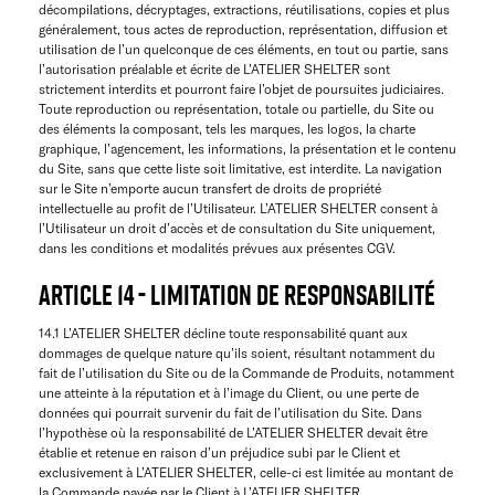
décompilations, décryptages, extractions, réutilisations, copies et plus
généralement, tous actes de reproduction, représentation, diffusion et
utilisation de l’un quelconque de ces éléments, en tout ou partie, sans
l’autorisation préalable et écrite de L’ATELIER SHELTER sont
strictement interdits et pourront faire l’objet de poursuites judiciaires.
Toute reproduction ou représentation, totale ou partielle, du Site ou
des éléments la composant, tels les marques, les logos, la charte
graphique, l’agencement, les informations, la présentation et le contenu
du Site, sans que cette liste soit limitative, est interdite. La navigation
sur le Site n’emporte aucun transfert de droits de propriété
intellectuelle au profit de l’Utilisateur. L’ATELIER SHELTER consent à
l’Utilisateur un droit d’accès et de consultation du Site uniquement,
dans les conditions et modalités prévues aux présentes CGV.
ARTICLE 14 - LIMITATION DE RESPONSABILITÉ
14.1 L’ATELIER SHELTER décline toute responsabilité quant aux
dommages de quelque nature qu’ils soient, résultant notamment du
fait de l’utilisation du Site ou de la Commande de Produits, notamment
une atteinte à la réputation et à l’image du Client, ou une perte de
données qui pourrait survenir du fait de l’utilisation du Site. Dans
l’hypothèse où la responsabilité de L’ATELIER SHELTER devait être
établie et retenue en raison d’un préjudice subi par le Client et
exclusivement à L’ATELIER SHELTER, celle-ci est limitée au montant de
la Commande payée par le Client à L’ATELIER SHELTER.