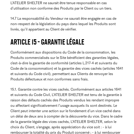
L’ATELIER SHELTER ne saurait être tenue responsable en cas
d’utilisation non conforme des Produits par le Client ou un tiers.
14.7 La responsabilité́ du Vendeur ne saurait être engagée en cas de
non-respect de la législation du pays dans lequel les Produits sont
livrés, qu’il appartient au Client de vérifier.
ARTICLE 15 - GARANTIE LÉGALE
Conformément aux dispositions du Code de la consommation, les
Produits commercialisés sur le Site bénéficient des garanties légales,
c’est-à-dire la garantie de conformité (articles L.217-4 et suivants du
Code de la consommation) et la garantie des vices cachés (articles 1641
et suivants du Code civil), permettant aux Clients de renvoyer les
Produits défectueux et non conformes sans frais.
15.1. Garantie contre les vices cachés. Conformément aux articles 1641
et suivants du Code Civil, L’ATELIER SHELTER est tenu de la garantie à
raison des défauts cachés des Produits vendus les rendant impropre
ou affectant significativement l’usage auxquels ils sont destinés. Le
Client peut intenter une action sur le fondement d’un vice caché dans
un délai de deux ans à compter de la découverte du vice. Dans le cadre
de la garantie légale des vices cachés, L’ATELIER SHELTER, selon le
choix du Client, s'engage, après appréciation du vice soit : - à lui
rembourser la totalité du prix du Produit concerné ; - à lui rembourser