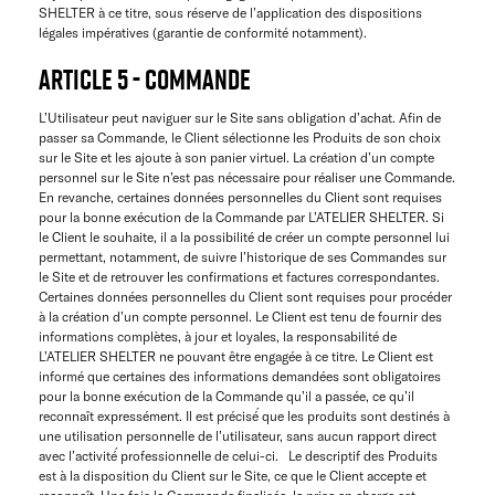
SHELTER à ce titre, sous réserve de l’application des dispositions
légales impératives (garantie de conformité notamment).
ARTICLE 5 - COMMANDE
L’Utilisateur peut naviguer sur le Site sans obligation d’achat. Afin de
passer sa Commande, le Client sélectionne les Produits de son choix
sur le Site et les ajoute à son panier virtuel. La création d’un compte
personnel sur le Site n’est pas nécessaire pour réaliser une Commande.
En revanche, certaines données personnelles du Client sont requises
pour la bonne exécution de la Commande par L’ATELIER SHELTER. Si
le Client le souhaite, il a la possibilité de créer un compte personnel lui
permettant, notamment, de suivre l’historique de ses Commandes sur
le Site et de retrouver les confirmations et factures correspondantes.
Certaines données personnelles du Client sont requises pour procéder
à la création d’un compte personnel. Le Client est tenu de fournir des
informations complètes, à jour et loyales, la responsabilité de
L’ATELIER SHELTER ne pouvant être engagée à ce titre. Le Client est
informé que certaines des informations demandées sont obligatoires
pour la bonne exécution de la Commande qu’il a passée, ce qu’il
reconnaît expressément. Il est précisé́ que les produits sont destinés à
une utilisation personnelle de l’utilisateur, sans aucun rapport direct
avec l’activité́ professionnelle de celui-ci. Le descriptif des Produits
est à la disposition du Client sur le Site, ce que le Client accepte et