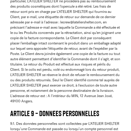
particulier, L’ATELIER SHELTER ne procédera pas au remboursement
des produits cosmétiques dont l’opercule a été retiré. Les frais de
retour sont pris en charge par L’ATELIER SHELTER qui fournira au
Client, par e-mail, une étiquette de retour sur demande de ce dernier
adressée par e-mail à l’adresse : lecrew@lateliershelter.com, en
précisant l’adresse e-mail avec laquelle la Commande a été effectuée et
le ou les Produits concernés par la rétractation, ainsi qu’en joignant une
copie de la facture correspondante. Le Client doit par conséquent
placer l’emballage intact contenant le produit dans un emballage adapté
sur lequel sera apposée l’étiquette de retour, avant de l’expédier par la
Poste. Le Client devra joindre également une copie de la facture ou tout
autre élément permettant d'identifier la Commande dont il s'agit, et son
titulaire. Le retour du Produit est effectué aux risques et périls du
Client. Si le colis est perdu, volé ou endommagé lors du retour produit,
L’ATELIER SHELTER se réserve le droit de refuser le remboursement du
ou des produits retournés. Seul le Client identifié comme tel auprès de
L’ATELIER SHELTER peut exercer ce droit, à l'exclusion de toute autre
personne, et notamment de la personne destinataire de la livraison.
L'adresse de retour est : A l’intérieur du MIN, 12 Avenue Jean Joxé,
49100 Angers.
ARTICLE 9 – DONNEES PERSONNELLES
9.1. Des données personnelles sont collectées par L’ATELIER SHELTER
lorsqu’une Commande est passée ou lorsqu’un compte personnel est