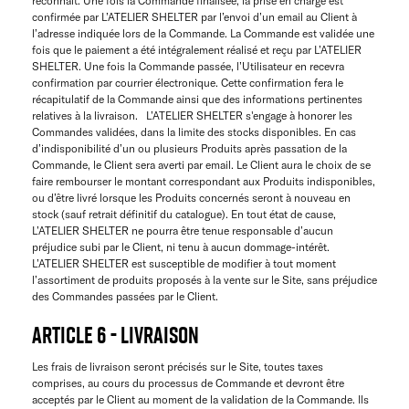
reconnaît. Une fois la Commande finalisée, la prise en charge est
confirmée par L’ATELIER SHELTER par l’envoi d’un email au Client à
l’adresse indiquée lors de la Commande. La Commande est validée une
fois que le paiement a été intégralement réalisé et reçu par L’ATELIER
SHELTER. Une fois la Commande passée, l’Utilisateur en recevra
confirmation par courrier électronique. Cette confirmation fera le
récapitulatif de la Commande ainsi que des informations pertinentes
relatives à la livraison. L’ATELIER SHELTER s'engage à honorer les
Commandes validées, dans la limite des stocks disponibles. En cas
d’indisponibilité d’un ou plusieurs Produits après passation de la
Commande, le Client sera averti par email. Le Client aura le choix de se
faire rembourser le montant correspondant aux Produits indisponibles,
ou d’être livré lorsque les Produits concernés seront à nouveau en
stock (sauf retrait définitif du catalogue). En tout état de cause,
L’ATELIER SHELTER ne pourra être tenue responsable d’aucun
préjudice subi par le Client, ni tenu à aucun dommage-intérêt.
L’ATELIER SHELTER est susceptible de modifier à tout moment
l’assortiment de produits proposés à la vente sur le Site, sans préjudice
des Commandes passées par le Client.
ARTICLE 6 - LIVRAISON
Les frais de livraison seront précisés sur le Site, toutes taxes
comprises, au cours du processus de Commande et devront être
acceptés par le Client au moment de la validation de la Commande. Ils