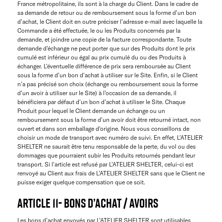
France métropolitaine, ils sont à la charge du Client. Dans le cadre de
sa demande de retour ou de remboursement sous la forme d’un bon
d’achat, le Client doit en outre préciser l’adresse e-mail avec laquelle la
Commande a été effectuée, le ou les Produits concernés par la
demande, et joindre une copie de la facture correspondante. Toute
demande d’échange ne peut porter que sur des Produits dont le prix
cumulé est inférieur ou égal au prix cumulé du ou des Produits à
échanger. L’éventuelle différence de prix sera remboursée au Client
sous la forme d’un bon d’achat à utiliser sur le Site. Enfin, si le Client
n’a pas précisé son choix (échange ou remboursement sous la forme
d’un avoir à utiliser sur le Site) à l’occasion de sa demande, il
bénéficiera par défaut d’un bon d’achat à utiliser le Site. Chaque
Produit pour lequel le Client demande un échange ou un
remboursement sous la forme d’un avoir doit être retourné intact, non
ouvert et dans son emballage d'origine. Nous vous conseillons de
choisir un mode de transport avec numéro de suivi. En effet, L’ATELIER
SHELTER ne saurait être tenu responsable de la perte, du vol ou des
dommages que pourraient subir les Produits retournés pendant leur
transport. Si l'article est refusé par L’ATELIER SHELTER, celui-ci est
renvoyé au Client aux frais de L’ATELIER SHELTER sans que le Client ne
puisse exiger quelque compensation que ce soit.
ARTICLE 11- BONS D’ACHAT / AVOIRS
Les bons d’achat envoyés par L’ATELIER SHELTER sont utilisables