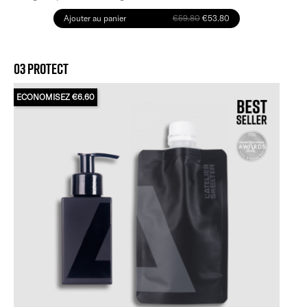
Ajouter au panier
€59.80
€53.80
03 PROTECT
ECONOMISEZ €6.60