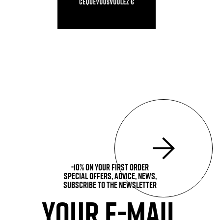
-10% on your first order
Special offers, advice, news,
subscribe to the newsletter