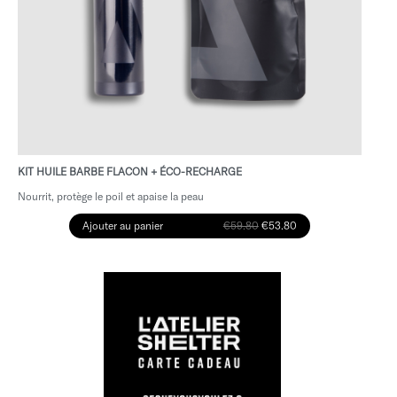
KIT HUILE BARBE FLACON + ÉCO-RECHARGE
Nourrit, protège le poil et apaise la peau
Ajouter au panier
€59.80
€53.80